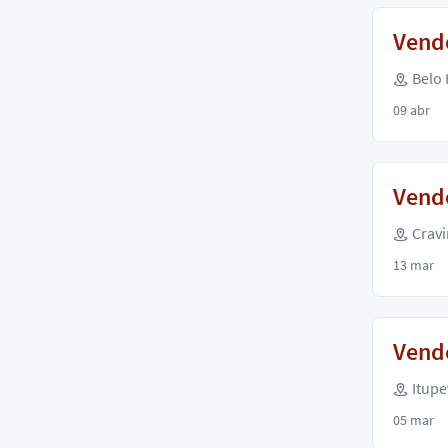
Vende
Belo 
09 abr
Vende
Cravi
13 mar
Vend
Itupe
05 mar