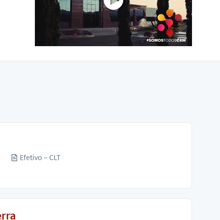
o
Efetivo – CLT
rra