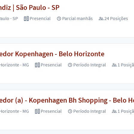
diz | São Paulo - SP
aulo - SP
Presencial
Parcial manhãs
24 Posições
edor Kopenhagen - Belo Horizonte
Horizonte - MG
Presencial
Período Integral
1 Posiç
dor (a) - Kopenhagen Bh Shopping - Belo H
Horizonte - MG
Presencial
Período Integral
1 Posiç