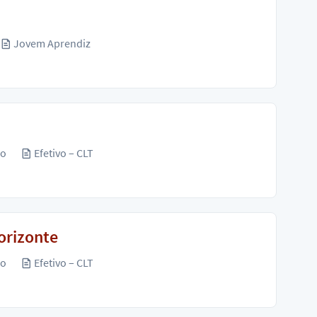
Jovem Aprendiz
ão
Efetivo – CLT
orizonte
ão
Efetivo – CLT