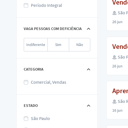
Vende
Período Integral
São P
26 jun
VAGA PESSOAS COM DEFICIÊNCIA
Indiferente
Sim
Não
Vende
São P
26 jun
CATEGORIA
Comercial, Vendas
Apren
São R
ESTADO
16 jun
São Paulo