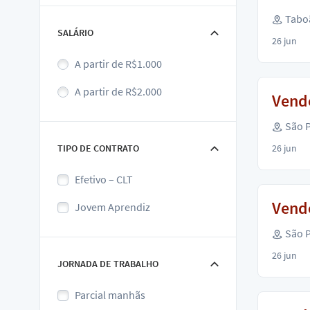
Taboã
SALÁRIO
26 jun
A partir de R$1.000
A partir de R$2.000
Vend
São P
TIPO DE CONTRATO
26 jun
Efetivo – CLT
Vend
Jovem Aprendiz
São P
26 jun
JORNADA DE TRABALHO
Parcial manhãs