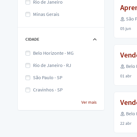
Rio de Janeiro
Apren
Minas Gerais
São P
05 jun
CIDADE
Belo Horizonte - MG
Vend
Rio de Janeiro - RJ
Belo 
01 abr
São Paulo - SP
Cravinhos - SP
Vende
Ver mais
Belo 
22 abr